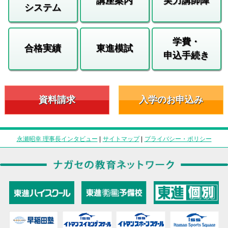
講座案内
実力講師陣
システム
学費・
合格実績
東進模試
申込手続き
資料請求
入学のお申込み
永瀬昭幸 理事長インタビュー
|
サイトマップ
|
プライバシー・ポリシー