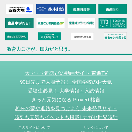
教育力こそが、国力だと思う。
大学・学部選びの動画サイト 東進TV
90日先まで大胆予報！ 全国学校のお天気
受験生必見！ 大学情報・入試情報
きっと元気になる Proverb格言
将来の夢や進路を見つけよう 未来発見サイト
時刻も天気もイベントも掲載! ナガセ世界時計
このサイトについて
リンクについて