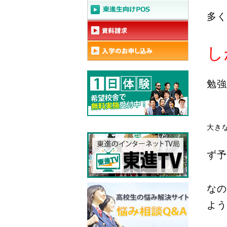
多く
し
勉強
大き
ず予
なの
よう