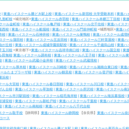
校
|
東進ハイスクール勝どき駅上校
|
東進ハイスクール新宿校 大学受験本科
|
東進ハ
人形町校
<城北地区>
東進ハイスクール赤羽校
|
東進ハイスクール本郷三丁目校
|
東
クール金町校
|
東進ハイスクール亀戸校
|
東進ハイスクール北千住校
|
東進ハイスク
葛西校
|
東進ハイスクール船堀校
|
東進ハイスクール門前仲町校
<城西地区>
東進ハ
寺校
|
東進ハイスクール石神井校
|
東進ハイスクール巣鴨校
|
東進ハイスクール成増
スクール蒲田校
|
東進ハイスクール五反田校
|
東進ハイスクール三軒茶屋校
|
東進ハ
由が丘校
|
東進ハイスクール成城学園前駅校
|
東進ハイスクール千歳烏山校
|
東進ハ
子玉川校
<東京都下>
東進ハイスクール吉祥寺南口校
|
東進ハイスクール国立校
|
東
ル田無校
東進ハイスクール調布校
|
東進ハイスクール八王子校
|
東進ハイスクール東
校
|
東進ハイスクール武蔵小金井校
|
東進ハイスクール武蔵境校
|
イスクール厚木校
|
東進ハイスクール川崎校
|
東進ハイスクール湘南台東口校
|
東進
クールたまプラーザ校
|
東進ハイスクール鶴見校
|
東進ハイスクール登戸校
|
東進ハイ
横浜校
|
クール大宮校
|
東進ハイスクール春日部校
|
東進ハイスクール川口校
|
東進ハイスク
げん台校
|
東進ハイスクール草加校
|
東進ハイスクール所沢校
|
東進ハイスクール南
スクール市川駅前校
|
東進ハイスクール稲毛海岸校
|
東進ハイスクール海浜幕張校
|
新浦安校
|
東進ハイスクール新松戸校
|
東進ハイスクール千葉校
|
東進ハイスクール
校
|
東進ハイスクール南柏校
|
東進ハイスクール八千代台校
スクール取手校
【静岡県】
東進ハイスクール静岡校
【奈良県】
東進ハイスクール奈
コース
学部吉祥寺南口校
|
東進ハイスクール勝どき駅上校
|
東進ハイスクール新百合ヶ丘校