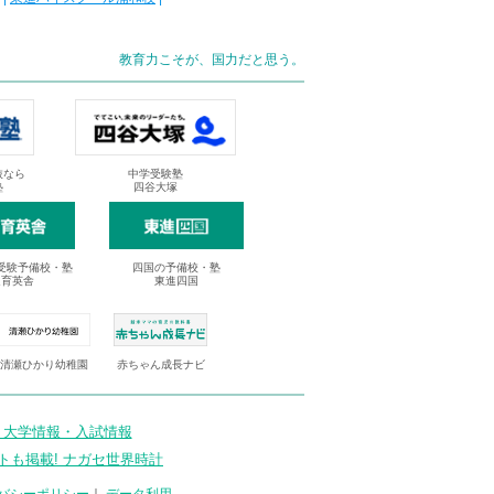
教育力こそが、国力だと思う。
抜なら
中学受験塾
塾
四谷大塚
受験予備校・塾
四国の予備校・塾
進育英舎
東進四国
清瀬ひかり幼稚園
赤ちゃん成長ナビ
 大学情報・入試情報
トも掲載! ナガセ世界時計