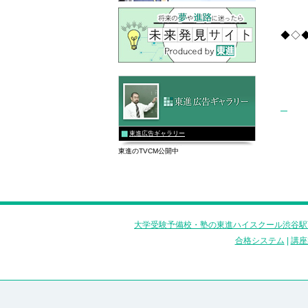
◆◇
東進広告ギャラリー
東進のTVCM公開中
大学受験予備校・塾の東進ハイスクール渋谷駅
合格システム
|
講座