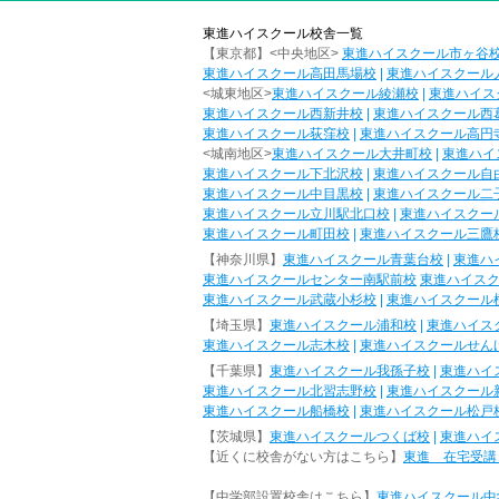
東進ハイスクール校舎一覧
【東京都】<中央地区>
東進ハイスクール市ヶ谷
東進ハイスクール高田馬場校
|
東進ハイスクール
<城東地区>
東進ハイスクール綾瀬校
|
東進ハイス
東進ハイスクール西新井校
|
東進ハイスクール西
東進ハイスクール荻窪校
|
東進ハイスクール高円
<城南地区>
東進ハイスクール大井町校
|
東進ハイ
東進ハイスクール下北沢校
|
東進ハイスクール自
東進ハイスクール中目黒校
|
東進ハイスクール二
東進ハイスクール立川駅北口校
|
東進ハイスクー
東進ハイスクール町田校
|
東進ハイスクール三鷹
【神奈川県】
東進ハイスクール青葉台校
|
東進ハ
東進ハイスクールセンター南駅前校
東進ハイス
東進ハイスクール武蔵小杉校
|
東進ハイスクール
【埼玉県】
東進ハイスクール浦和校
|
東進ハイス
東進ハイスクール志木校
|
東進ハイスクールせん
【千葉県】
東進ハイスクール我孫子校
|
東進ハイ
東進ハイスクール北習志野校
|
東進ハイスクール
東進ハイスクール船橋校
|
東進ハイスクール松戸
【茨城県】
東進ハイスクールつくば校
|
東進ハイ
【近くに校舎がない方はこちら】
東進 在宅受講
【中学部設置校舎はこちら】
東進ハイスクール中