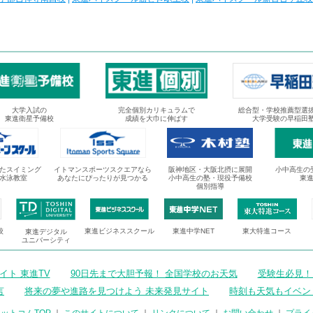
大学入試の
完全個別カリキュラムで
総合型・学校推薦型選
東進衛星予備校
成績を大巾に伸ばす
大学受験の早稲田
たスイミング
イトマンスポーツスクエアなら
阪神地区・大阪北摂に展開
小中高生の
水泳教室
あなたにぴったりが見つかる
小中高生の塾・現役予備校
東
個別指導
校
東進ビジネススクール
東進中学NET
東大特進コース
東進デジタル
ユニバーシティ
ト 東進TV
90日先まで大胆予報！ 全国学校のお天気
受験生必見！
言
将来の夢や進路を見つけよう 未来発見サイト
時刻も天気もイベン