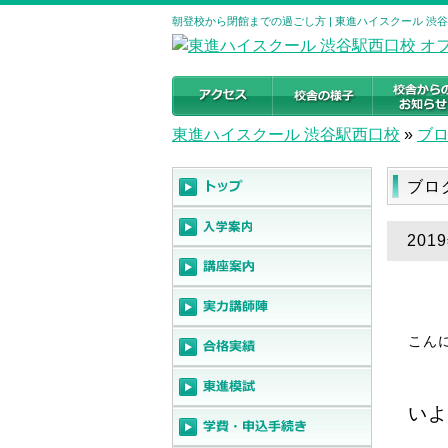
朝登校から閉館までの過ごし方 | 東進ハイスクール 渋
東進ハイスクール 渋谷駅西口校
»
ブ
ブロ
20
こん
いよ