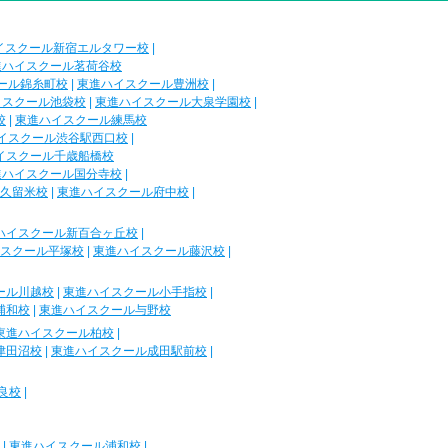
イスクール新宿エルタワー校
|
進ハイスクール茗荷谷校
ール錦糸町校
|
東進ハイスクール豊洲校
|
イスクール池袋校
|
東進ハイスクール大泉学園校
|
校
|
東進ハイスクール練馬校
イスクール渋谷駅西口校
|
イスクール千歳船橋校
進ハイスクール国分寺校
|
久留米校
|
東進ハイスクール府中校
|
ハイスクール新百合ヶ丘校
|
スクール平塚校
|
東進ハイスクール藤沢校
|
ール川越校
|
東進ハイスクール小手指校
|
浦和校
|
東進ハイスクール与野校
東進ハイスクール柏校
|
津田沼校
|
東進ハイスクール成田駅前校
|
良校
|
|
東進ハイスクール浦和校
|