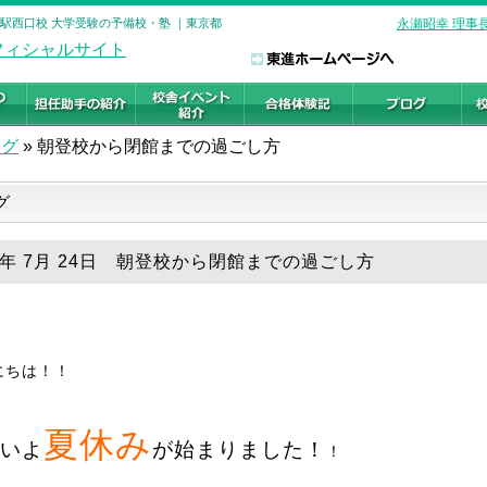
谷駅西口校 大学受験の予備校・塾 ｜東京都
永瀬昭幸 理事
ログ
»
朝登校から閉館までの過ごし方
グ
19年 7月 24日 朝登校から閉館までの過ごし方
にちは！！
夏休み
いよ
が始まりました！
！