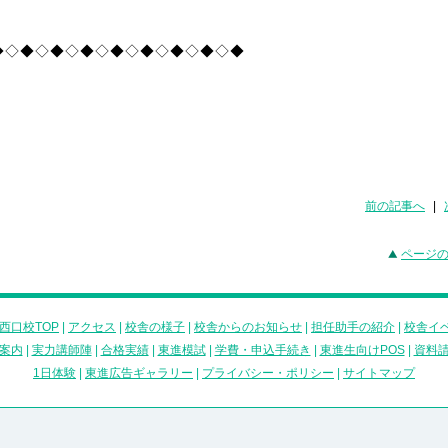
◆◇◆◇◆◇◆◇◆◇◆◇◆◇◆◇◆
前の記事へ
|
ページ
西口校TOP
|
アクセス
|
校舎の様子
|
校舎からのお知らせ
|
担任助手の紹介
|
校舎イ
案内
|
実力講師陣
|
合格実績
|
東進模試
|
学費・申込手続き
|
東進生向けPOS
|
資料
1日体験
|
東進広告ギャラリー
|
プライバシー・ポリシー
|
サイトマップ