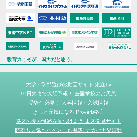
教育力こそが、国力だと思う。
大学・学部選びの動画サイト 東進TV
90日先まで大胆予報！ 全国学校のお天気
受験生必見！ 大学情報・入試情報
きっと元気になる Proverb格言
将来の夢や進路を見つけよう 未来発見サイト
時刻も天気もイベントも掲載! ナガセ世界時計