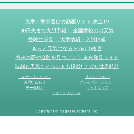
大学・学部選びの動画サイト 東進TV
90日先まで大胆予報！ 全国学校のお天気
受験生必見！ 大学情報・入試情報
きっと元気になる Proverb格言
将来の夢や進路を見つけよう 未来発見サイト
時刻も天気もイベントも掲載! ナガセ世界時計
このサイトについて
リンクについて
お問い合わせ
プライバシーポリシー
データ利用
サイトマップ
ニュースリリース
Copyright © NagaseBrothers Inc.