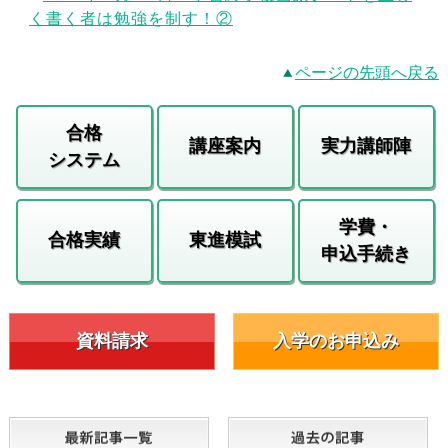
く書く者は勉強を制す！②
ページの先頭へ戻る
合格
講座案内
実力講師陣
システム
学費・
合格実績
東進模試
申込手続き
資料請求
入学のお申込み
最新記事一覧