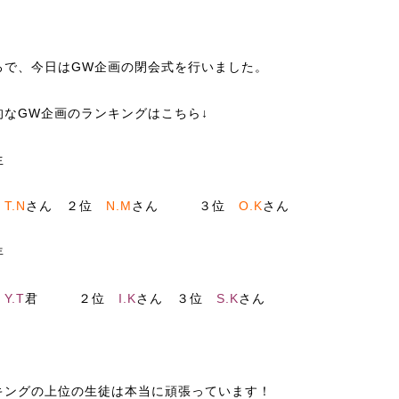
ろで、今日はGW企画の閉会式を行いました。
的なGW企画のランキングはこちら↓
生
位
T.N
さん ２位
N.M
さん ３位
O.K
さん
年
位
Y.T
君 ２位
I.K
さん ３位
S.K
さん
キングの上位の生徒は本当に頑張っています！