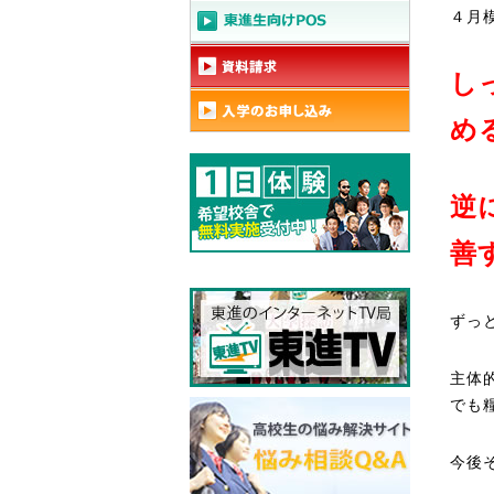
４月
し
め
逆
善
ずっ
主体
でも
今後