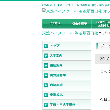
GW最終日 | 東進ハイスクール 渋谷駅西口校 大学受験
東進ハイスクール 渋谷駅西口校
»
ブ
ブロ
201
こん
今日