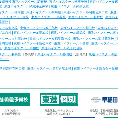
ル田無校
東進ハイスクール調布校
|
東進ハイスクール八王子校
|
東進ハイスクール東
校
|
東進ハイスクール武蔵小金井校
|
東進ハイスクール武蔵境校
|
イスクール厚木校
|
東進ハイスクール川崎校
|
東進ハイスクール湘南台東口校
|
東進
クールたまプラーザ校
|
東進ハイスクール鶴見校
|
東進ハイスクール登戸校
|
東進ハイ
横浜校
|
クール大宮校
|
東進ハイスクール春日部校
|
東進ハイスクール川口校
|
東進ハイスク
げん台校
|
東進ハイスクール草加校
|
東進ハイスクール所沢校
|
東進ハイスクール南
スクール市川駅前校
|
東進ハイスクール稲毛海岸校
|
東進ハイスクール海浜幕張校
|
新浦安校
|
東進ハイスクール新松戸校
|
東進ハイスクール千葉校
|
東進ハイスクール
校
|
東進ハイスクール南柏校
|
東進ハイスクール八千代台校
スクール取手校
【静岡県】
東進ハイスクール静岡校
【奈良県】
東進ハイスクール奈
コース
学部吉祥寺南口校
|
東進ハイスクール勝どき駅上校
|
東進ハイスクール新百合ヶ丘校
大学入試の
完全個別カリキュラムで
総合型・学校推薦型選
東進衛星予備校
成績を大巾に伸ばす
大学受験の早稲田