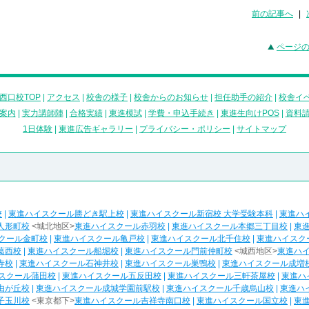
前の記事へ
|
ページ
西口校TOP
|
アクセス
|
校舎の様子
|
校舎からのお知らせ
|
担任助手の紹介
|
校舎イ
案内
|
実力講師陣
|
合格実績
|
東進模試
|
学費・申込手続き
|
東進生向けPOS
|
資料
1日体験
|
東進広告ギャラリー
|
プライバシー・ポリシー
|
サイトマップ
校
|
東進ハイスクール勝どき駅上校
|
東進ハイスクール新宿校 大学受験本科
|
東進ハ
人形町校
<城北地区>
東進ハイスクール赤羽校
|
東進ハイスクール本郷三丁目校
|
東
クール金町校
|
東進ハイスクール亀戸校
|
東進ハイスクール北千住校
|
東進ハイスク
葛西校
|
東進ハイスクール船堀校
|
東進ハイスクール門前仲町校
<城西地区>
東進ハ
寺校
|
東進ハイスクール石神井校
|
東進ハイスクール巣鴨校
|
東進ハイスクール成増
スクール蒲田校
|
東進ハイスクール五反田校
|
東進ハイスクール三軒茶屋校
|
東進ハ
由が丘校
|
東進ハイスクール成城学園前駅校
|
東進ハイスクール千歳烏山校
|
東進ハ
子玉川校
<東京都下>
東進ハイスクール吉祥寺南口校
|
東進ハイスクール国立校
|
東