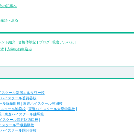
次の記事へ
の先頭へ戻る
ベント紹介
|
合格体験記
|
ブログ
|
校舎アルバム
|
請求
|
入学のお申込み
イスクール新宿エルタワー校
|
進ハイスクール茗荷谷校
ール錦糸町校
|
東進ハイスクール豊洲校
|
イスクール池袋校
|
東進ハイスクール大泉学園校
|
校
|
東進ハイスクール練馬校
イスクール渋谷駅西口校
|
イスクール千歳船橋校
進ハイスクール国分寺校
|