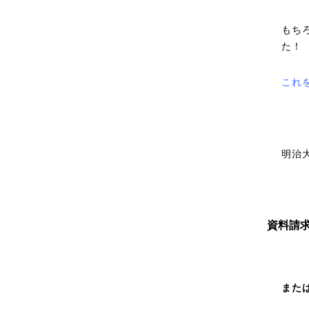
もち
た！
これ
明治
資料請
また