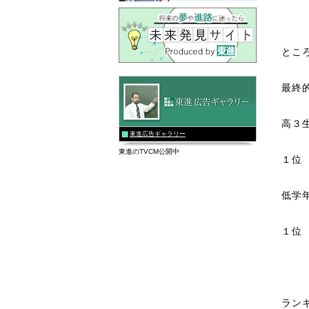
とこ
最終
高３
東進広告ギャラリー
東進のTVCM公開中
１
低学
１
ラン