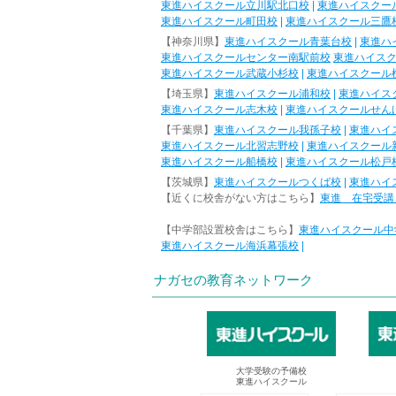
東進ハイスクール立川駅北口校
|
東進ハイスクー
東進ハイスクール町田校
|
東進ハイスクール三鷹
【神奈川県】
東進ハイスクール青葉台校
|
東進ハ
東進ハイスクールセンター南駅前校
東進ハイス
東進ハイスクール武蔵小杉校
|
東進ハイスクール
【埼玉県】
東進ハイスクール浦和校
|
東進ハイス
東進ハイスクール志木校
|
東進ハイスクールせん
【千葉県】
東進ハイスクール我孫子校
|
東進ハイ
東進ハイスクール北習志野校
|
東進ハイスクール
東進ハイスクール船橋校
|
東進ハイスクール松戸
【茨城県】
東進ハイスクールつくば校
|
東進ハイ
【近くに校舎がない方はこちら】
東進 在宅受講
【中学部設置校舎はこちら】
東進ハイスクール中
東進ハイスクール海浜幕張校
|
ナガセの教育ネットワーク
大学受験の予備校
東進ハイスクール