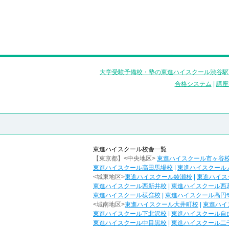
大学受験予備校・塾の東進ハイスクール渋谷駅
合格システム
|
講座
東進ハイスクール校舎一覧
【東京都】<中央地区>
東進ハイスクール市ヶ谷
東進ハイスクール高田馬場校
|
東進ハイスクール
<城東地区>
東進ハイスクール綾瀬校
|
東進ハイス
東進ハイスクール西新井校
|
東進ハイスクール西
東進ハイスクール荻窪校
|
東進ハイスクール高円
<城南地区>
東進ハイスクール大井町校
|
東進ハイ
東進ハイスクール下北沢校
|
東進ハイスクール自
東進ハイスクール中目黒校
|
東進ハイスクール二