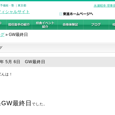
の予備校・塾 ｜東京都
永瀬昭幸 理事
ログ
»
GW最終日
グ
8年 5月 6日 GW最終日
ばんは！
GW最終日
は
でした。