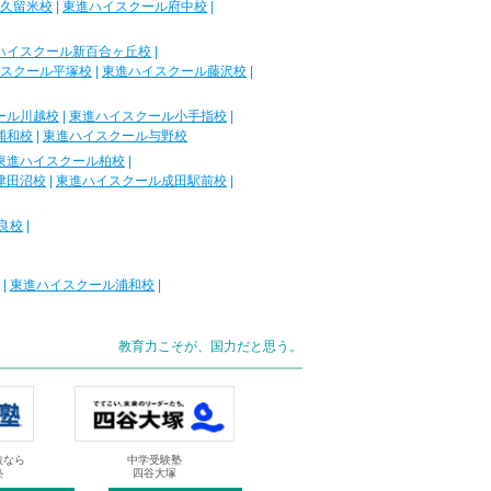
久留米校
|
東進ハイスクール府中校
|
ハイスクール新百合ヶ丘校
|
スクール平塚校
|
東進ハイスクール藤沢校
|
ール川越校
|
東進ハイスクール小手指校
|
浦和校
|
東進ハイスクール与野校
東進ハイスクール柏校
|
津田沼校
|
東進ハイスクール成田駅前校
|
良校
|
|
東進ハイスクール浦和校
|
教育力こそが、国力だと思う。
抜なら
中学受験塾
塾
四谷大塚