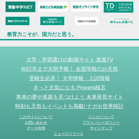
教育力こそが、国力だと思う。
大学・学部選びの動画サイト 東進TV
90日先まで大胆予報！ 全国学校のお天気
受験生必見！ 大学情報・入試情報
きっと元気になる Proverb格言
将来の夢や進路を見つけよう 未来発見サイト
時刻も天気もイベントも掲載! ナガセ世界時計
このサイトについて
リンクについて
お問い合わせ
プライバシーポリシー
データ利用
サイトマップ
ニュースリリース