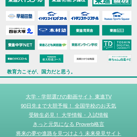
教育力こそが、国力だと思う。
大学・学部選びの動画サイト 東進TV
90日先まで大胆予報！ 全国学校のお天気
受験生必見！ 大学情報・入試情報
きっと元気になる Proverb格言
将来の夢や進路を見つけよう 未来発見サイト