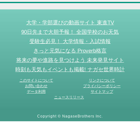
大学・学部選びの動画サイト 東進TV
90日先まで大胆予報！ 全国学校のお天気
受験生必見！ 大学情報・入試情報
きっと元気になる Proverb格言
将来の夢や進路を見つけよう 未来発見サイト
時刻も天気もイベントも掲載! ナガセ世界時計
このサイトについて
リンクについて
お問い合わせ
プライバシーポリシー
データ利用
サイトマップ
ニュースリリース
Copyright © NagaseBrothers Inc.