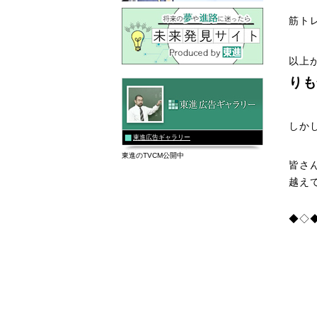
筋ト
以上
りも
しか
東進広告ギャラリー
東進のTVCM公開中
皆さ
越え
◆◇