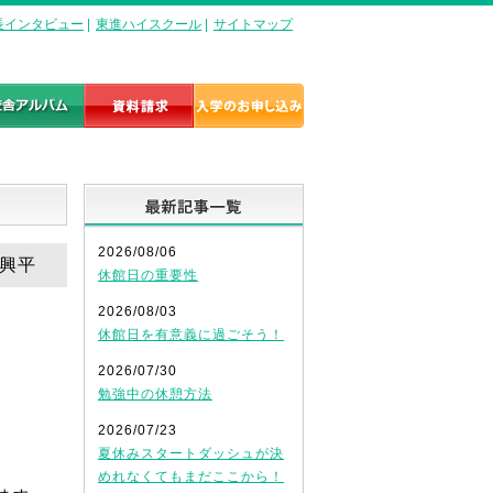
長インタビュー
|
東進ハイスクール
|
サイトマップ
最新記事一覧
2026/08/06
槻興平
休館日の重要性
2026/08/03
休館日を有意義に過ごそう！
2026/07/30
勉強中の休憩方法
2026/07/23
夏休みスタートダッシュが決
めれなくてもまだここから！