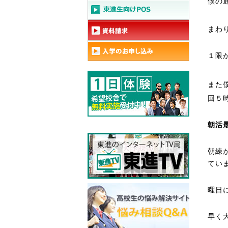
僕の
まわ
１限
また
回５
朝活
朝練
てい
曜日
早く