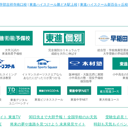
学部吉祥寺南口校
|
東進ハイスクール勝どき駅上校
|
東進ハイスクール新百合ヶ丘校
大学入試の
完全個別カリキュラムで
総合型・学校推薦型選
東進衛星予備校
成績を大巾に伸ばす
大学受験の早稲田
たスイミング
イトマンスポーツスクエアなら
阪神地区・大阪北摂に展開
小中高生の
水泳教室
あなたにぴったりが見つかる
小中高生の塾・現役予備校
東
個別指導
校
東進ビジネススクール
東進中学NET
東大特進コース
東進デジタル
ユニバーシティ
ト 東進TV
90日先まで大胆予報！ 全国学校のお天気
受験生必見！
言
将来の夢や進路を見つけよう 未来発見サイト
時刻も天気もイベン