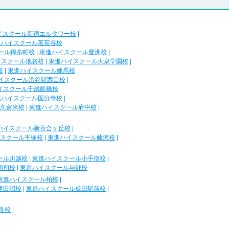
イスクール新宿エルタワー校
|
進ハイスクール茗荷谷校
ール錦糸町校
|
東進ハイスクール豊洲校
|
イスクール池袋校
|
東進ハイスクール大泉学園校
|
校
|
東進ハイスクール練馬校
イスクール渋谷駅西口校
|
イスクール千歳船橋校
進ハイスクール国分寺校
|
久留米校
|
東進ハイスクール府中校
|
ハイスクール新百合ヶ丘校
|
スクール平塚校
|
東進ハイスクール藤沢校
|
ール川越校
|
東進ハイスクール小手指校
|
浦和校
|
東進ハイスクール与野校
東進ハイスクール柏校
|
津田沼校
|
東進ハイスクール成田駅前校
|
良校
|