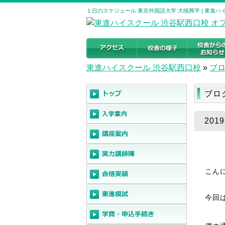
１日のスケジュール 東京外国語大学 大槻興平 | 東進ハ
東進ハイスクール 渋谷駅西口校
»
ブ
ブロ
20
こん
今回