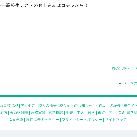
統一高校生テストのお申込みはコチラから！
前の記事へ
|
ページ
西口校TOP
|
アクセス
|
校舎の様子
|
校舎からのお知らせ
|
担任助手の紹介
|
校舎イ
案内
|
実力講師陣
|
合格実績
|
東進模試
|
学費・申込手続き
|
東進生向けPOS
|
資料
1日体験
|
東進広告ギャラリー
|
プライバシー・ポリシー
|
サイトマップ