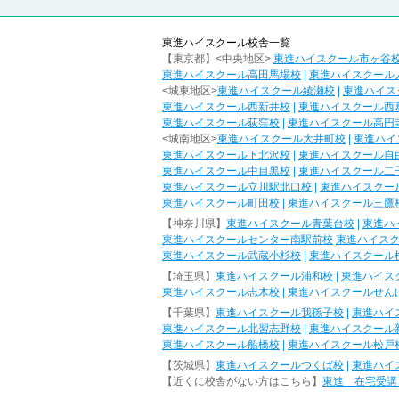
東進ハイスクール校舎一覧
【東京都】<中央地区>
東進ハイスクール市ヶ谷
東進ハイスクール高田馬場校
|
東進ハイスクール
<城東地区>
東進ハイスクール綾瀬校
|
東進ハイス
東進ハイスクール西新井校
|
東進ハイスクール西
東進ハイスクール荻窪校
|
東進ハイスクール高円
<城南地区>
東進ハイスクール大井町校
|
東進ハイ
東進ハイスクール下北沢校
|
東進ハイスクール自
東進ハイスクール中目黒校
|
東進ハイスクール二
東進ハイスクール立川駅北口校
|
東進ハイスクー
東進ハイスクール町田校
|
東進ハイスクール三鷹
【神奈川県】
東進ハイスクール青葉台校
|
東進ハ
東進ハイスクールセンター南駅前校
東進ハイス
東進ハイスクール武蔵小杉校
|
東進ハイスクール
【埼玉県】
東進ハイスクール浦和校
|
東進ハイス
東進ハイスクール志木校
|
東進ハイスクールせん
【千葉県】
東進ハイスクール我孫子校
|
東進ハイ
東進ハイスクール北習志野校
|
東進ハイスクール
東進ハイスクール船橋校
|
東進ハイスクール松戸
【茨城県】
東進ハイスクールつくば校
|
東進ハイ
【近くに校舎がない方はこちら】
東進 在宅受講