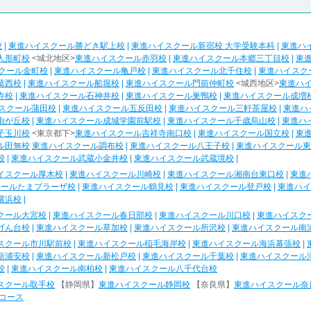
校
|
東進ハイスクール勝どき駅上校
|
東進ハイスクール新宿校 大学受験本科
|
東進ハ
人形町校
<城北地区>
東進ハイスクール赤羽校
|
東進ハイスクール本郷三丁目校
|
東
クール金町校
|
東進ハイスクール亀戸校
|
東進ハイスクール北千住校
|
東進ハイスク
葛西校
|
東進ハイスクール船堀校
|
東進ハイスクール門前仲町校
<城西地区>
東進ハ
寺校
|
東進ハイスクール石神井校
|
東進ハイスクール巣鴨校
|
東進ハイスクール成増
スクール蒲田校
|
東進ハイスクール五反田校
|
東進ハイスクール三軒茶屋校
|
東進ハ
由が丘校
|
東進ハイスクール成城学園前駅校
|
東進ハイスクール千歳烏山校
|
東進ハ
子玉川校
<東京都下>
東進ハイスクール吉祥寺南口校
|
東進ハイスクール国立校
|
東
ル田無校
東進ハイスクール調布校
|
東進ハイスクール八王子校
|
東進ハイスクール東
校
|
東進ハイスクール武蔵小金井校
|
東進ハイスクール武蔵境校
|
イスクール厚木校
|
東進ハイスクール川崎校
|
東進ハイスクール湘南台東口校
|
東進
クールたまプラーザ校
|
東進ハイスクール鶴見校
|
東進ハイスクール登戸校
|
東進ハイ
横浜校
|
クール大宮校
|
東進ハイスクール春日部校
|
東進ハイスクール川口校
|
東進ハイスク
げん台校
|
東進ハイスクール草加校
|
東進ハイスクール所沢校
|
東進ハイスクール南
スクール市川駅前校
|
東進ハイスクール稲毛海岸校
|
東進ハイスクール海浜幕張校
|
新浦安校
|
東進ハイスクール新松戸校
|
東進ハイスクール千葉校
|
東進ハイスクール
校
|
東進ハイスクール南柏校
|
東進ハイスクール八千代台校
スクール取手校
【静岡県】
東進ハイスクール静岡校
【奈良県】
東進ハイスクール奈
コース