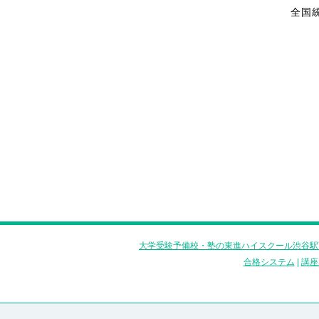
全国
大学受験予備校・塾の東進ハイスクール渋谷駅
合格システム
|
講座