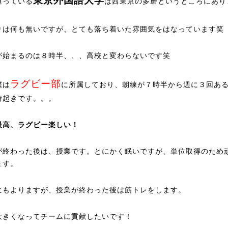
東京外国語大学
通っている
は西東京の多磨というところにあり
りは何も無いですが、とても落ち着いた雰囲気をはなっています笑
が始まるのは８時半、、、高校と変わらないです笑
ラグビー部
僕は
に所属しており、朝練が７時半から週に３回あ
時起きです。。。
最高、ラグビー楽しい！
が終わった後は、授業です。とにかく眠いですが、単位取得のため
ます。
にもよりますが、授業が終わった後は筋トレをします。
大きくなってチームに貢献したいです！